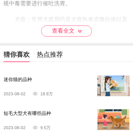
规中毒需要进行催吐洗胃。
犬瘟：常用犬瘟用药是犬瘟热单克隆抗体以及
免疫球蛋白，出现腹泻呕吐症状可以注射注射庆大
查看全文
霉素和常规止吐药物。
猜你喜欢
热点推荐
细小：细小临床常用抗犬细小病毒高免血清、
孢唑啉钠、氨苄青霉素，阿米卡星，庆大霉素等药
物进行治疗。
迷你猫的品种
胰腺炎：用止吐针+阿莫西林+牵贝肝康配合治
2023-08-02
18.8万
疗。
短毛大型犬有哪些品种
2023-08-02
9.5万