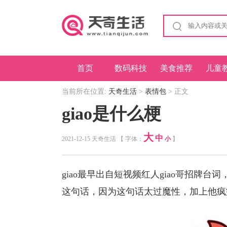
首页
数码科技
美食推荐
儿童
当前所在位置:
天奇生活
>
表情包
> 正文
giao是什么梗
大
中
2021-12-15 天奇生活 【 字体：
小
】
giao最早出自短视频红人giao哥招牌台词
这句话，因为这句话太过魔性，加上他疯癫