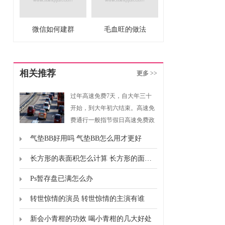
微信如何建群
毛血旺的做法
相关推荐
更多 >>
过年高速免费7天，自大年三十
开始，到大年初六结束。高速免
费通行一般指节假日高速免费政
策，是指重大节假日免收小型客
气垫BB好用吗 气垫BB怎么用才更好
车通行费的政策。根据《重大节
假日免收小型客车通行费实施方
长方形的表面积怎么计算 长方形的面积怎么计算的
案》规定，高速免费通行的时间
Ps暂存盘已满怎么办
为春节、清明节、劳动节、国庆
节这四个国家法定节假日，以及
转世惊情的演员 转世惊情的主演有谁
上述法定节假日连休日。
新会小青柑的功效 喝小青柑的几大好处