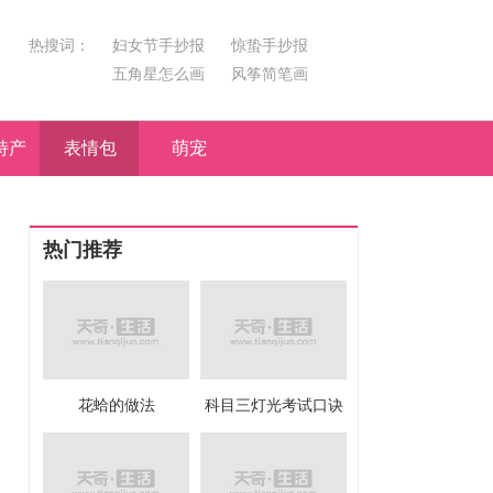
热搜词：
妇女节手抄报
惊蛰手抄报
五角星怎么画
风筝简笔画
汤圆简笔画
荷花
特产
表情包
萌宠
热门推荐
花蛤的做法
科目三灯光考试口诀