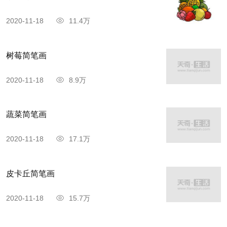
2020-11-18
11.4万
树莓简笔画
2020-11-18
8.9万
蔬菜简笔画
2020-11-18
17.1万
皮卡丘简笔画
2020-11-18
15.7万