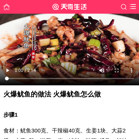
火爆鱿鱼的做法 火爆鱿鱼怎么做
时间: 2020-12-02
步骤1
食材：鱿鱼300克、干辣椒40克、生姜1块、大蒜2