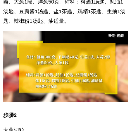
瓣、大葱1段、洋葱50克。辅料：料酒1汤匙、蚝油1
汤匙、豆瓣酱1汤匙、盐1茶匙、鸡精1茶匙、生抽1汤
匙、辣椒粉1汤匙、油适量。
步骤2
大葱切粒。