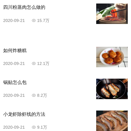
四川粉蒸肉怎么做的
另起一锅倒油，烧至7成热。加入姜蒜爆香，再加入干
辣椒、花椒、豆瓣酱，放入洋葱、大葱充分炒匀。
2020-09-21
15.7万
如何炸糖糕
2020-09-21
12.1万
锅贴怎么包
2020-09-21
8.2万
步骤9
小龙虾除虾线的方法
再加入鱿鱼大火翻炒。
2020-09-21
9.1万