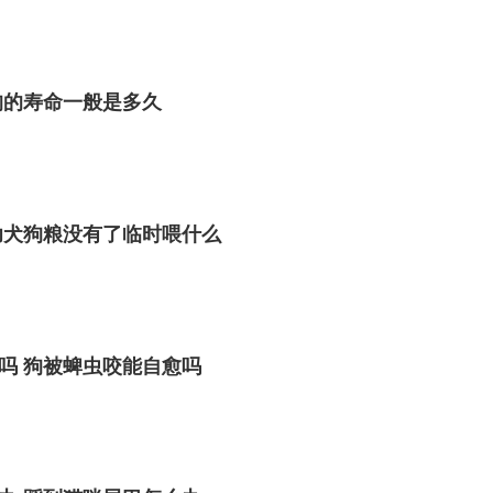
狗的寿命一般是多久
幼犬狗粮没有了临时喂什么
吗 狗被蜱虫咬能自愈吗