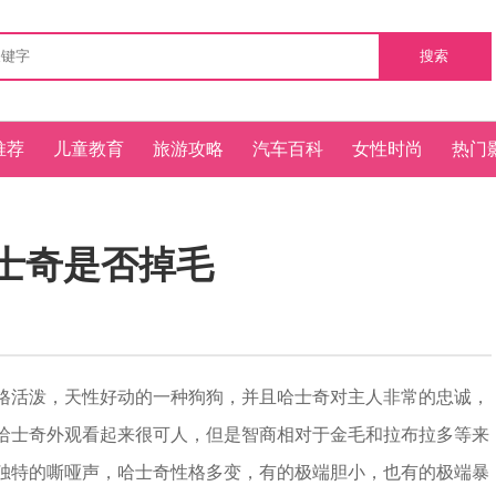
搜索
推荐
儿童教育
旅游攻略
汽车百科
女性时尚
热门
士奇是否掉毛
活泼，天性好动的一种狗狗，并且哈士奇对主人非常的忠诚，
哈士奇外观看起来很可人，但是智商相对于金毛和拉布拉多等来
独特的嘶哑声，哈士奇性格多变，有的极端胆小，也有的极端暴