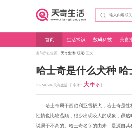
首页
生活常识
数码科技
美食
当前所在位置：
天奇生活
>
萌宠
>正文
哈士奇是什么犬种 哈
大
中
2022-07-04 天奇生活 【 字体：
小
】
哈士奇属于西伯利亚雪橇犬，哈士奇是性格
性情也比较温顺，很少出现咬人的现象，虽然
说属于不高的。哈士奇名字的由来，是源自其