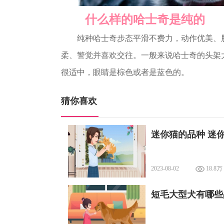
什么样的哈士奇是纯的
纯种哈士奇步态平滑不费力，动作优美、肌
柔、警觉并喜欢交往。一般来说哈士奇的头架
很适中，眼睛是棕色或者是蓝色的。
猜你喜欢
迷你猫的品种 迷
2023-08-02
18.8万
短毛大型犬有哪些