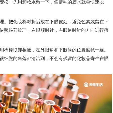
变松。先用卸妆水敷一下，假睫毛的胶水就会快速脱
。把化妆棉对折后放在下眼皮处，避免色素残留在下
依照眼部纹理，右眼顺时针，左眼逆时针的方向进行擦
棉棒取卸妆液，在外眼角和下眼睑的位置擦拭一遍。
很细微的角落都清洁到，不会有残留的化妆品寄生在眼