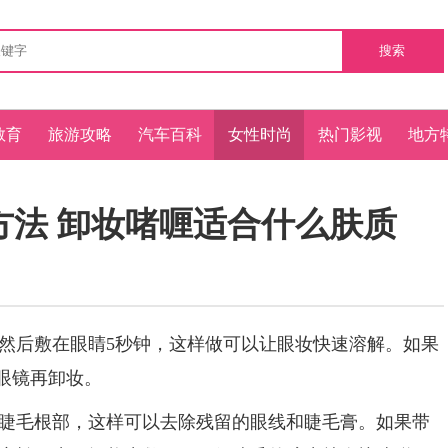
搜索
教育
旅游攻略
汽车百科
女性时尚
热门影视
地方
方法 卸妆啫喱适合什么肤质
后敷在眼睛5秒钟，这样做可以让眼妆快速溶解。如果
眼镜再卸妆。
毛根部，这样可以去除残留的眼线和睫毛膏。如果带