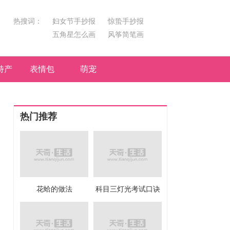
热搜词：
妇女节手抄报
惊蛰手抄报
五角星怎么画
风筝简笔画
汤圆简笔画
荷花
特产
表情包
萌宠
热门推荐
花蛤的做法
科目三灯光考试口诀