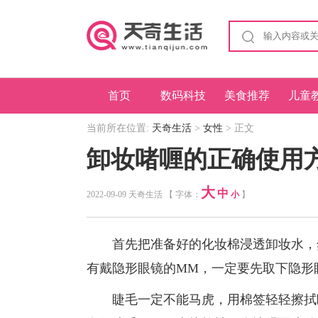
首页
数码科技
美食推荐
儿童
当前所在位置:
天奇生活
>
女性
> 正文
卸妆啫喱的正确使用
大
中
2022-09-09 天奇生活 【 字体：
小
】
首先把准备好的化妆棉浸透卸妆水，然
有戴隐形眼镜的MM，一定要先取下隐形
睫毛一定不能马虎，用棉签轻轻擦拭睫