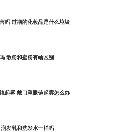
害吗 过期的化妆品是什么垃圾
吗 散粉和蜜粉有啥区别
镜起雾 戴口罩眼镜起雾怎么办
 润发乳和洗发水一样吗