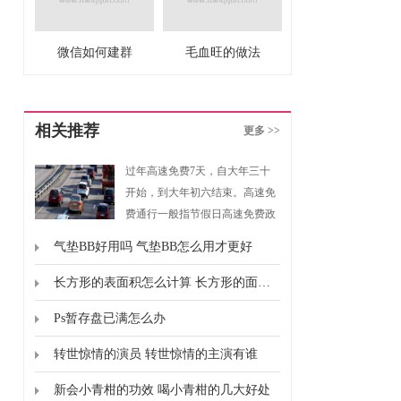
微信如何建群
毛血旺的做法
相关推荐
更多 >>
过年高速免费7天，自大年三十
开始，到大年初六结束。高速免
费通行一般指节假日高速免费政
策，是指重大节假日免收小型客
气垫BB好用吗 气垫BB怎么用才更好
车通行费的政策。根据《重大节
假日免收小型客车通行费实施方
长方形的表面积怎么计算 长方形的面积怎么计算的
案》规定，高速免费通行的时间
Ps暂存盘已满怎么办
为春节、清明节、劳动节、国庆
节这四个国家法定节假日，以及
转世惊情的演员 转世惊情的主演有谁
上述法定节假日连休日。
新会小青柑的功效 喝小青柑的几大好处