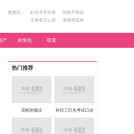
热搜词：
妇女节手抄报
惊蛰手抄报
五角星怎么画
风筝简笔画
汤圆简笔画
荷花
特产
表情包
萌宠
热门推荐
花蛤的做法
科目三灯光考试口诀