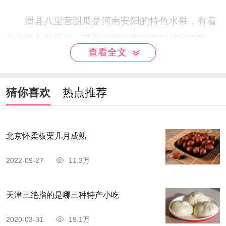
滑县八里营甜瓜是河南安阳的特色水果，有着
非常悠久的历史，其历史可追溯到春秋战国时期。
查看全文
滑县有着非常优越的地理环境，日照充足，四季明
显，地势平坦，土层深厚，以壤土、沙壤土为主，
非常适合甜瓜的生长，所产出的甜瓜果肉较厚，肉
猜你喜欢
热点推荐
质脆、细、酥爽，含糖高。
北京怀柔板栗几月成熟
2022-09-27
11.3万
天津三绝指的是哪三种特产小吃
2020-03-31
19.1万