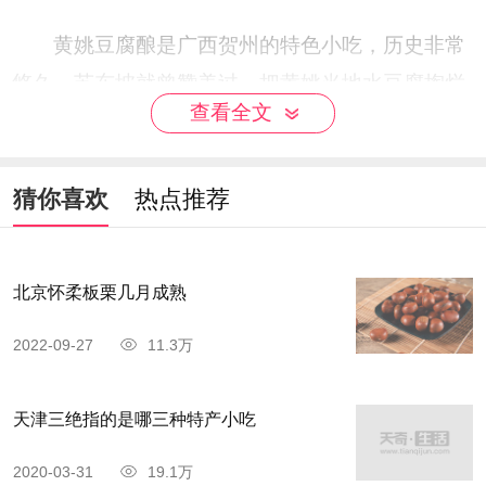
黄姚豆腐酿是广西贺州的特色小吃，历史非常
悠久，苏东坡就曾赞美过。把黄姚当地水豆腐掏烂
查看全文
揉碎，放入馅料捏成小包，加入黄姚豆豉文火慢
煎，即可上桌，关键在于黄姚古镇古井里的水，所
制作出来的豆腐酿味道充分渗透，香气扑鼻，色香
猜你喜欢
热点推荐
味俱佳，别有一番风味。
北京怀柔板栗几月成熟
2022-09-27
11.3万
天津三绝指的是哪三种特产小吃
2020-03-31
19.1万