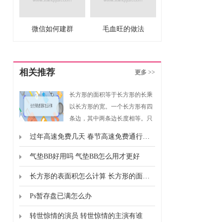
微信如何建群
毛血旺的做法
相关推荐
更多 >>
长方形的面积等于长方形的长乘
以长方形的宽。一个长方形有四
条边，其中两条边长度相等。只
要我们知道长方形的长和宽，就
过年高速免费几天 春节高速免费通行时间
可以求出长方形的面积。同样如
果我们知道长方形的面积和长方
气垫BB好用吗 气垫BB怎么用才更好
形的长，就可以求出长方形的
长方形的表面积怎么计算 长方形的面积怎么计算的
宽。
Ps暂存盘已满怎么办
转世惊情的演员 转世惊情的主演有谁