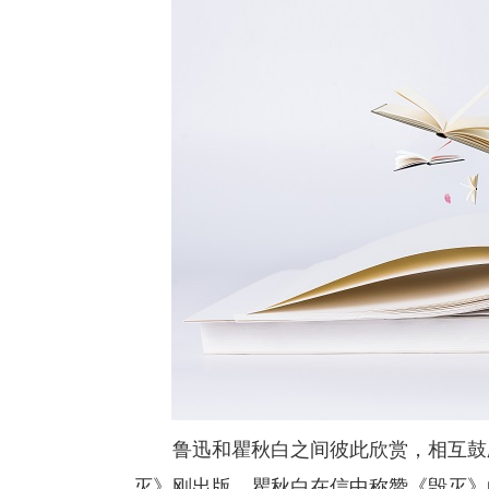
鲁迅和瞿秋白之间彼此欣赏，相互鼓励
灭》刚出版，瞿秋白在信中称赞《毁灭》