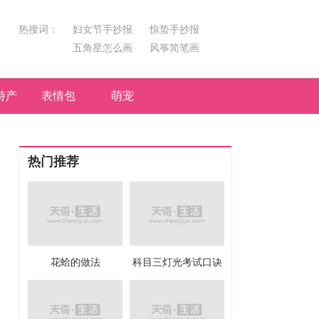
热搜词：
妇女节手抄报
惊蛰手抄报
五角星怎么画
风筝简笔画
汤圆简笔画
荷花
特产
表情包
萌宠
热门推荐
花蛤的做法
科目三灯光考试口诀