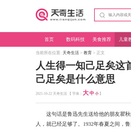
首页
数码科技
美食推荐
儿童
当前所在位置:
天奇生活
>
教育
> 正文
人生得一知己足矣这
己足矣是什么意思
大
中
2021-10-22 天奇生活 【 字体：
小
】
这句话是鲁迅先生送给他的朋友瞿秋白
人，就已经足够了。1932年春夏之间