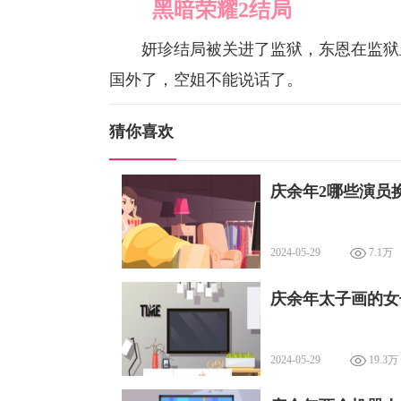
黑暗荣耀2结局
妍珍结局被关进了监狱，东恩在监狱里
国外了，空姐不能说话了。
猜你喜欢
庆余年2哪些演员换
2024-05-29
7.1万
庆余年太子画的女
2024-05-29
19.3万