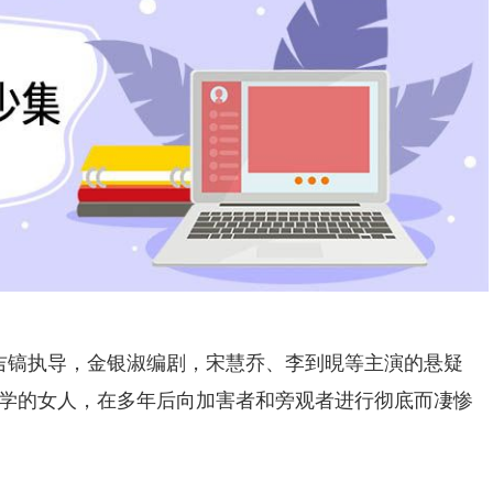
吉镐执导，金银淑编剧，宋慧乔、李到晛等主演的悬疑
学的女人，在多年后向加害者和旁观者进行彻底而凄惨