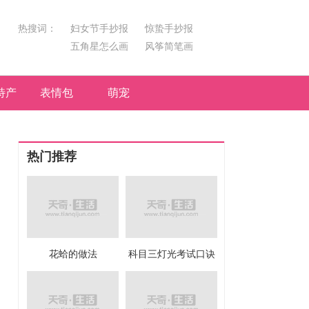
热搜词：
妇女节手抄报
惊蛰手抄报
五角星怎么画
风筝简笔画
汤圆简笔画
荷花
特产
表情包
萌宠
热门推荐
花蛤的做法
科目三灯光考试口诀