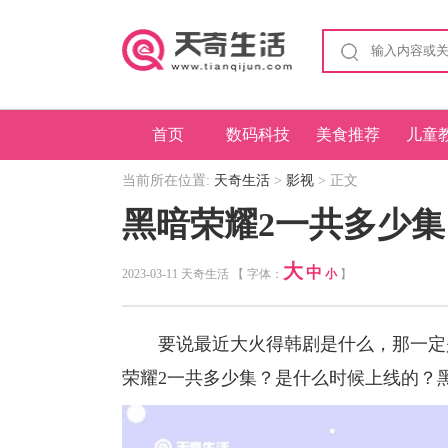
首页
数码科技
美食推荐
儿童
当前所在位置:
天奇生活
>
影视
> 正文
黑暗荣耀2一共多少集
大
中
2023-03-11 天奇生活 【 字体：
小
】
要说最近大火得韩剧是什么，那一定是
荣耀2一共多少集？是什么时候上线的？