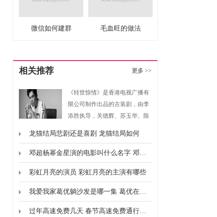
微信如何建群
毛血旺的做法
相关推荐
更多 >>
《转世惊情》是香港电视广播有
限公司制作出品的古装剧，由李
添胜执导，关德辉、苏玉华、陈
豪、唐文龙主演。
龙猫结局悲剧还是喜剧 龙猫结局如何
邓超杨幂金星演的电影叫什么名字 邓超杨幂金星合作的电影是什么
彩虹月亮的演员 彩虹月亮的主演有哪些
我爱我家葛优躺沙发是哪一集 葛优在我爱我家饰演什么
过年高速免费几天 春节高速免费通行时间