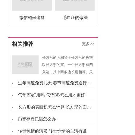
微信如何建群
毛血旺的做法
相关推荐
更多 >>
长方形的面积等于长方形的长乘
以长方形的宽。一个长方形有四
条边，其中两条边长度相等。只
要我们知道长方形的长和宽，就
过年高速免费几天 春节高速免费通行时间
可以求出长方形的面积。同样如
果我们知道长方形的面积和长方
气垫BB好用吗 气垫BB怎么用才更好
形的长，就可以求出长方形的
长方形的表面积怎么计算 长方形的面积怎么计算的
宽。
Ps暂存盘已满怎么办
转世惊情的演员 转世惊情的主演有谁