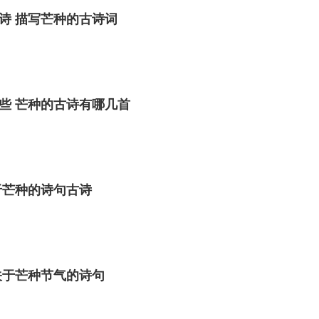
诗 描写芒种的古诗词
些 芒种的古诗有哪几首
于芒种的诗句古诗
关于芒种节气的诗句