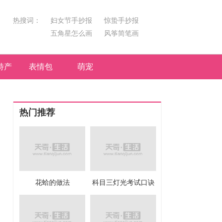
热搜词：
妇女节手抄报
惊蛰手抄报
五角星怎么画
风筝简笔画
汤圆简笔画
荷花
特产
表情包
萌宠
热门推荐
花蛤的做法
科目三灯光考试口诀