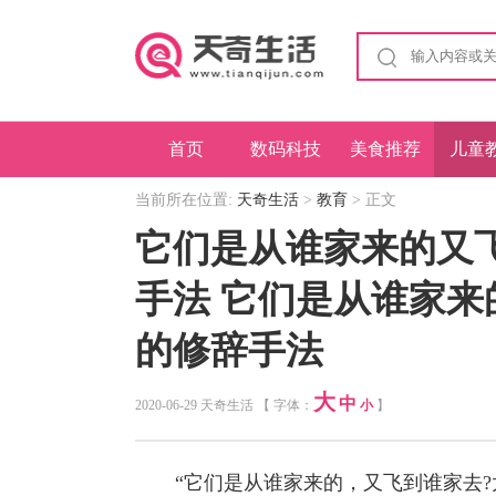
首页
数码科技
美食推荐
儿童
当前所在位置:
天奇生活
>
教育
> 正文
它们是从谁家来的又
手法 它们是从谁家
的修辞手法
大
中
2020-06-29 天奇生活 【 字体：
小
】
“它们是从谁家来的，又飞到谁家去?