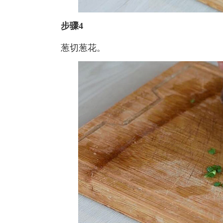
步骤4
葱切葱花。