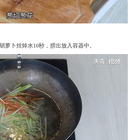
胡萝卜丝焯水10秒，捞出放入容器中。