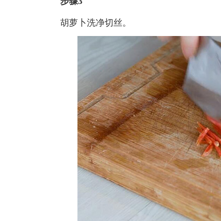
步骤3
胡萝卜洗净切丝。