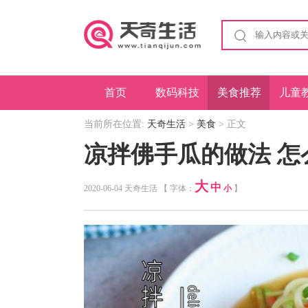
首页
数码科技
美食推荐
儿童
当前所在位置:
天奇生活
>
美食
> 正文
凉拌佛手瓜的做法 怎
大
中
2020-06-04 天奇生活 【 字体：
小
】