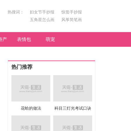
热搜词：
妇女节手抄报
惊蛰手抄报
五角星怎么画
风筝简笔画
汤圆简笔画
荷花
特产
表情包
萌宠
热门推荐
花蛤的做法
科目三灯光考试口诀