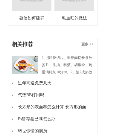
微信如何建群
毛血旺的做法
相关推荐
更多 >>
1、姜1块切片、里脊肉切长条放
姜片、生抽、料酒、胡椒粉、鸡
蛋清腌制10分钟。2、油7成热放
里脊肉炸表面金黄捞出。3、油7
过年高速免费几天
成热放番茄酱、白糖、醋、盐和
适量水淀粉收汁，放炸好的里脊
气垫BB好用吗
肉翻炒几下，均匀裹上汁盛出即
长方形的表面积怎么计算 长方形的面积怎么计算的
可。
Ps暂存盘已满怎么办
转世惊情的演员