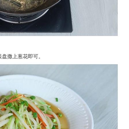
装盘撒上葱花即可。