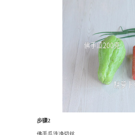
步骤2
佛手瓜洗净切丝。