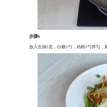
步骤6
放入生抽5克，白糖1勺，鸡精1勺拌匀，