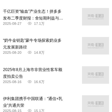
千亿巨资“输血”产业生态！拼多多
发布二季度财报：舍短期利益与商
2025-08-27
17.1万
家共赴高质量发展
“奶牛金钥匙”蒙牛专场探索奶业多
元发展新路径
2025-08-20
14.8万
2025年8月上海市非营业性客车额
度拍卖公告
2025-08-16
16.6万
伊利集团携手中国联通：“通信+乳
业”共通共荣
2025-08-15
15.1万