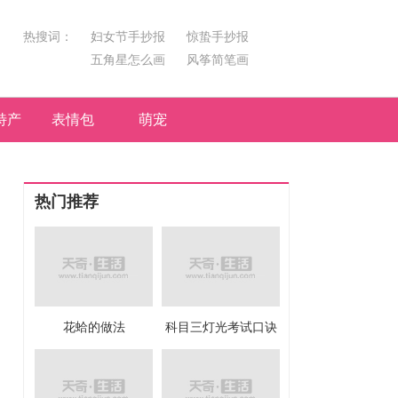
热搜词：
妇女节手抄报
惊蛰手抄报
五角星怎么画
风筝简笔画
汤圆简笔画
荷花
特产
表情包
萌宠
热门推荐
花蛤的做法
科目三灯光考试口诀