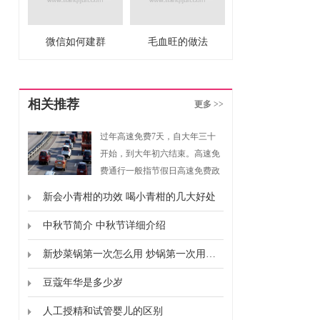
微信如何建群
毛血旺的做法
相关推荐
更多 >>
过年高速免费7天，自大年三十
开始，到大年初六结束。高速免
费通行一般指节假日高速免费政
策，是指重大节假日免收小型客
新会小青柑的功效 喝小青柑的几大好处
车通行费的政策。根据《重大节
假日免收小型客车通行费实施方
中秋节简介 中秋节详细介绍
案》规定，高速免费通行的时间
新炒菜锅第一次怎么用 炒锅第一次用要怎么弄
为春节、清明节、劳动节、国庆
节这四个国家法定节假日，以及
豆蔻年华是多少岁
上述法定节假日连休日。
人工授精和试管婴儿的区别