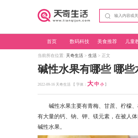
首页
数码科技
美食推荐
儿童
当前所在位置:
天奇生活
>
生活
> 正文
碱性水果有哪些 哪些
大
中
2022-09-16 天奇生活 【 字体：
小
】
碱性水果主要有青梅、甘蔗、柠檬、橘
有大量的钙、钠、钾、镁元素，在被人体
碱性水果。