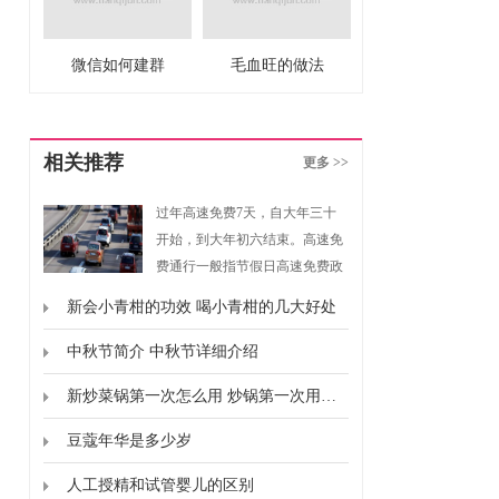
微信如何建群
毛血旺的做法
相关推荐
更多 >>
过年高速免费7天，自大年三十
开始，到大年初六结束。高速免
费通行一般指节假日高速免费政
策，是指重大节假日免收小型客
新会小青柑的功效 喝小青柑的几大好处
车通行费的政策。根据《重大节
假日免收小型客车通行费实施方
中秋节简介 中秋节详细介绍
案》规定，高速免费通行的时间
新炒菜锅第一次怎么用 炒锅第一次用要怎么弄
为春节、清明节、劳动节、国庆
节这四个国家法定节假日，以及
豆蔻年华是多少岁
上述法定节假日连休日。
人工授精和试管婴儿的区别