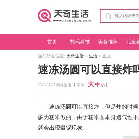
首页
数码科技
美食推荐
儿童
当前所在位置:
天奇生活
>
生活
> 正文
速冻汤圆可以直接炸
大
中
2020-07-27 天奇生活 【 字体：
小
】
速冻汤圆可以直接炸，但是炸的时候
多为糯米做的，由于糯米面本身透气性不
就会出现爆锅现象。