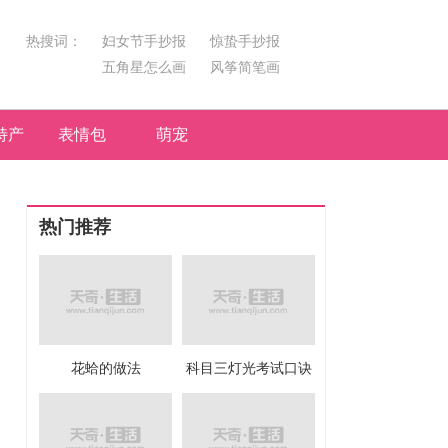
热搜词：
妇女节手抄报
惊蛰手抄报
五角星怎么画
风筝简笔画
汤圆简笔画
荷花
特产
表情包
萌宠
热门推荐
花蛤的做法
科目三灯光考试口诀