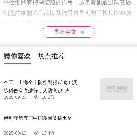
平癌细胞有抑制增殖的作用，这类黄酮通过改变癌
细胞的细胞膜和酶以及信号传导机制干扰其DNA复
制，蛋白质合成而起到抗癌防癌的作用。
查看全文
猜你喜欢
热点推荐
今天，上海全市防空警报试鸣！演
练科普有序进行，人防意识 “声入
2025-09-20
18.1万
人心”
伊利获第五届中国质量奖提名奖
2025-09-16
13.4万