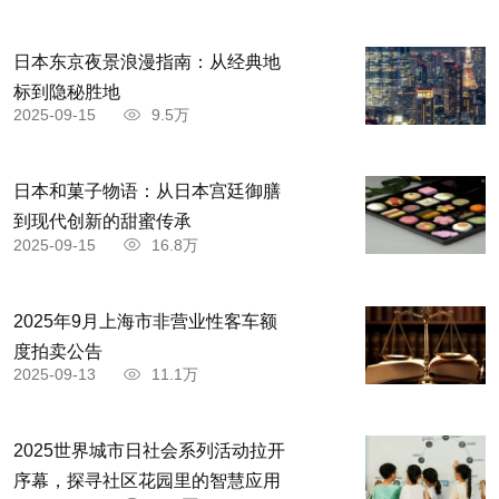
日本东京夜景浪漫指南：从经典地
标到隐秘胜地
2025-09-15
9.5万
苦菜的食用方法
日本和菓子物语：从日本宫廷御膳
海米苦菜包子
到现代创新的甜蜜传承
2025-09-15
16.8万
材料：苦菜500克，水发海米50克，面粉500
克，精盐、味精、葱花、猪油、发酵粉各适量。
2025年9月上海市非营业性客车额
度拍卖公告
做法：将苦菜择洗干净，入沸水锅中焯一下，
2025-09-13
11.1万
捞出洗去苦味，挤干水分，切碎。将水发海米切
碎，与苦菜一起放入盆中，加入精盐、味精、葱
2025世界城市日社会系列活动拉开
花、猪油拌匀成馅。将面粉和发酵粉拌匀，加水和
序幕，探寻社区花园里的智慧应用