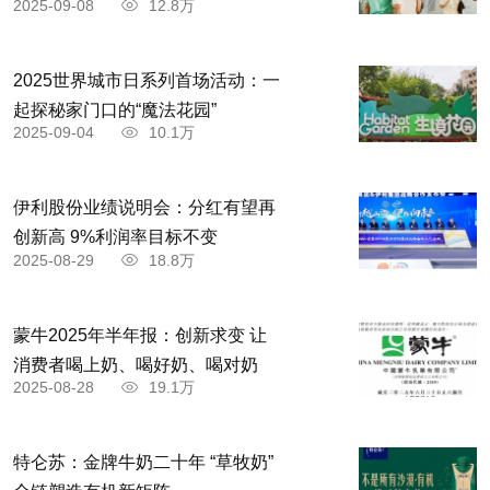
2025-09-08
12.8万
匀揉好，待发好后，加适量碱揉匀制皮，包成包
子，放入笼内蒸熟即成。
2025世界城市日系列首场活动：一
起探秘家门口的“魔法花园”
2025-09-04
10.1万
伊利股份业绩说明会：分红有望再
创新高 9%利润率目标不变
2025-08-29
18.8万
蒙牛2025年半年报：创新求变 让
消费者喝上奶、喝好奶、喝对奶
2025-08-28
19.1万
特仑苏：金牌牛奶二十年 “草牧奶”