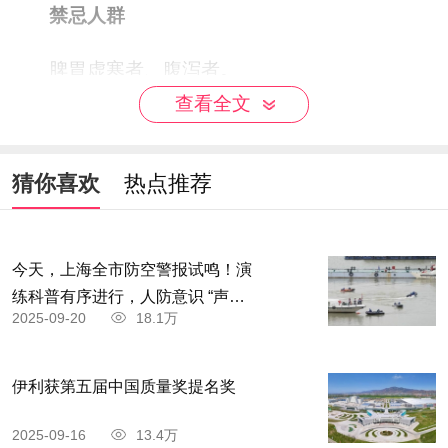
禁忌人群
脾胃虚寒者、腹泻者。
查看全文
不宜同食
苦菜不适宜和蜂蜜、葱、白虾这三种食物搭配
猜你喜欢
热点推荐
一起吃，这样会有碍到食物营养素的吸收，影响食
疗效果。
今天，上海全市防空警报试鸣！演
练科普有序进行，人防意识 “声入
2025-09-20
18.1万
人心”
伊利获第五届中国质量奖提名奖
2025-09-16
13.4万