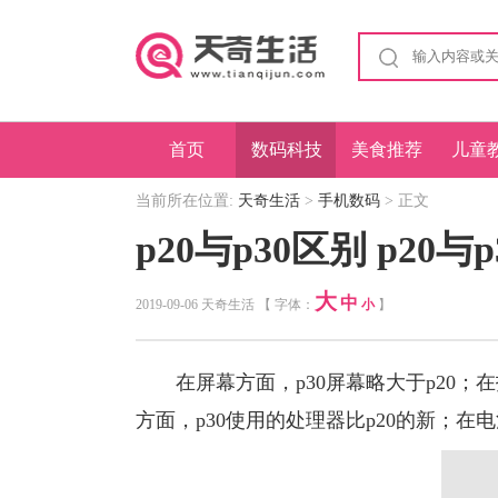
首页
数码科技
美食推荐
儿童
当前所在位置:
天奇生活
>
手机数码
> 正文
p20与p30区别 p20
大
中
2019-09-06 天奇生活 【 字体：
小
】
在屏幕方面，p30屏幕略大于p20；在
方面，p30使用的处理器比p20的新；在电