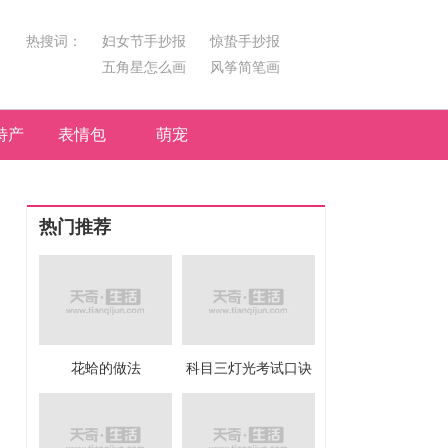
热搜词：
妇女节手抄报
惊蛰手抄报
五角星怎么画
风筝简笔画
汤圆简笔画
荷花
特产
表情包
萌宠
热门推荐
花蛤的做法
科目三灯光考试口诀