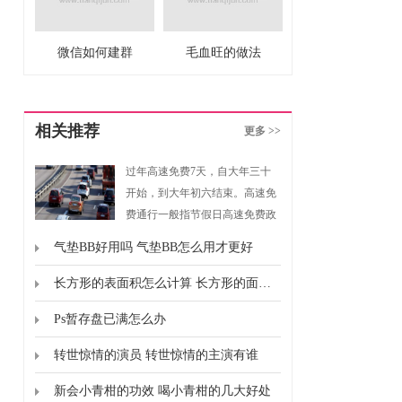
微信如何建群
毛血旺的做法
相关推荐
更多 >>
过年高速免费7天，自大年三十
开始，到大年初六结束。高速免
费通行一般指节假日高速免费政
策，是指重大节假日免收小型客
气垫BB好用吗 气垫BB怎么用才更好
车通行费的政策。根据《重大节
假日免收小型客车通行费实施方
长方形的表面积怎么计算 长方形的面积怎么计算的
案》规定，高速免费通行的时间
Ps暂存盘已满怎么办
为春节、清明节、劳动节、国庆
节这四个国家法定节假日，以及
转世惊情的演员 转世惊情的主演有谁
上述法定节假日连休日。
新会小青柑的功效 喝小青柑的几大好处