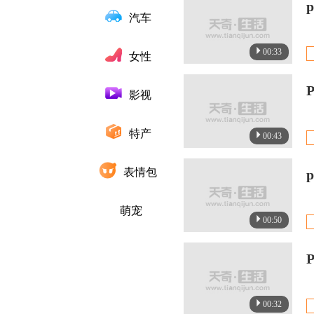
汽车
00:33
女性
影视
特产
00:43
表情包
萌宠
00:50
00:32