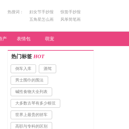
热搜词：
妇女节手抄报
惊蛰手抄报
五角星怎么画
风筝简笔画
汤圆简笔画
荷花
特产
表情包
萌宠
热门标签
HOT
倒车入库
酒驾
男士围巾的围法
碱性食物大全列表
大多数古琴有多少根弦
世界上最贵的轿车
高职与专科的区别