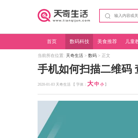
首页
数码科技
美食推荐
儿童
当前所在位置:
天奇生活
>
数码
> 正文
手机如何扫描二维码
大
中
2020-01-03 天奇生活 【 字体：
小
】