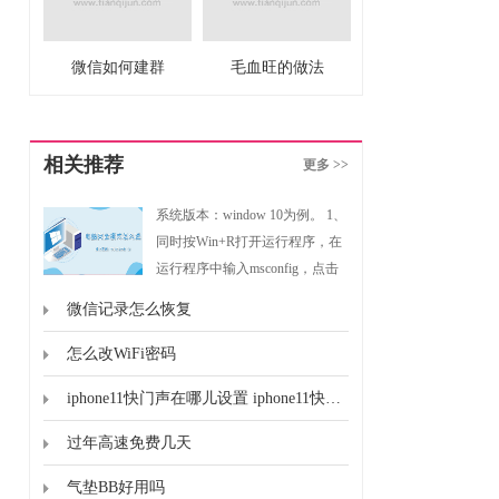
微信如何建群
毛血旺的做法
相关推荐
更多 >>
系统版本：window 10为例。 1、
同时按Win+R打开运行程序，在
运行程序中输入msconfig，点击
确定然后进入系统配置。2、点
微信记录怎么恢复
击引导然后在引导选项勾选安全
引导点击确定。3、点击重新启
怎么改WiFi密码
动，重启后会自动进入安全模
iphone11快门声在哪儿设置 iphone11快门声的设置位置
式。
过年高速免费几天
气垫BB好用吗