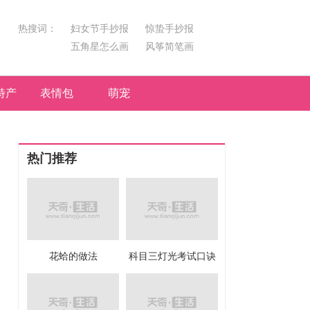
热搜词：
妇女节手抄报
惊蛰手抄报
五角星怎么画
风筝简笔画
汤圆简笔画
荷花
特产
表情包
萌宠
热门推荐
花蛤的做法
科目三灯光考试口诀