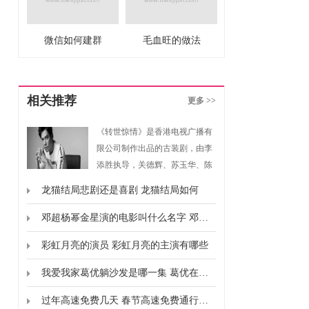
微信如何建群
毛血旺的做法
相关推荐
更多 >>
《转世惊情》是香港电视广播有
限公司制作出品的古装剧，由李
添胜执导，关德辉、苏玉华、陈
豪、唐文龙主演。
龙猫结局悲剧还是喜剧 龙猫结局如何
邓超杨幂金星演的电影叫什么名字 邓超杨幂金星合作的电影是什么
彩虹月亮的演员 彩虹月亮的主演有哪些
我爱我家葛优躺沙发是哪一集 葛优在我爱我家饰演什么
过年高速免费几天 春节高速免费通行时间