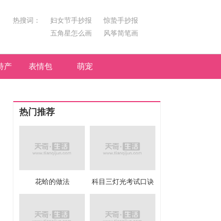
热搜词：
妇女节手抄报
惊蛰手抄报
五角星怎么画
风筝简笔画
汤圆简笔画
荷花
特产
表情包
萌宠
热门推荐
花蛤的做法
科目三灯光考试口诀