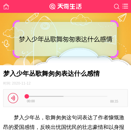
梦入少年丛歌舞匆匆表达什么感情
时间: 2020-11-12
00:00
00:35
梦入少年丛，歌舞匆匆这句词表达了作者慷慨激
昂的爱国感情，反映出忧国忧民的壮志豪情和以身报