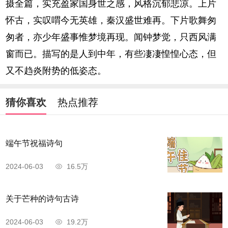
摄全篇，实充盈家国身世之感，风格沉郁悲凉。上片
怀古，实叹喟今无英雄，秦汉盛世难再。下片歌舞匆
匆者，亦少年盛事惟梦境再现。闻钟梦觉，只西风满
窗而已。描写的是人到中年，有些凄凄惶惶心态，但
又不趋炎附势的低姿态。
猜你喜欢
热点推荐
端午节祝福诗句
2024-06-03
16.5万
关于芒种的诗句古诗
2024-06-03
19.2万