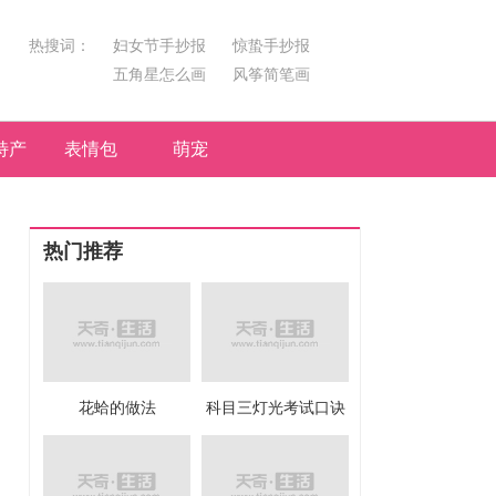
热搜词：
妇女节手抄报
惊蛰手抄报
五角星怎么画
风筝简笔画
汤圆简笔画
荷花
特产
表情包
萌宠
热门推荐
花蛤的做法
科目三灯光考试口诀