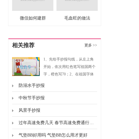
微信如何建群
毛血旺的做法
相关推荐
更多 >>
1、先给手抄报勾线，从左上角
开始，依次用红色笔写祖国两个
字，橙色写70；2、在祖国字体
下方画出天安门、两个敬礼的少
防溺水手抄报
先队员、红旗；3、再画出一些
叶子、草丛、波浪线等装饰物；
中秋节手抄报
4、最后用不同的颜色进行填
风景手抄报
色，并画出对话框即可。
过年高速免费几天 春节高速免费通行时间
气垫BB好用吗 气垫BB怎么用才更好