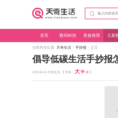
首页
数码科技
美食推荐
儿童
当前所在位置:
天奇生活
>
手抄报
> 正文
倡导低碳生活手抄报
大
中
2020-04-24 天奇生活 【 字体：
小
】