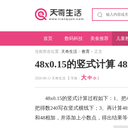
首页
数码科技
美食推荐
儿童
当前所在位置:
天奇生活
>
教育
> 正文
48x0.15的竖式计算 
大
中
2020-09-11 天奇生活 【 字体：
小
】
48x0.15的竖式计算过程如下：1、把48
把得数240写在竖式横线下；3、再计算48x
和48相加，并添加上小数点，得出结果等于