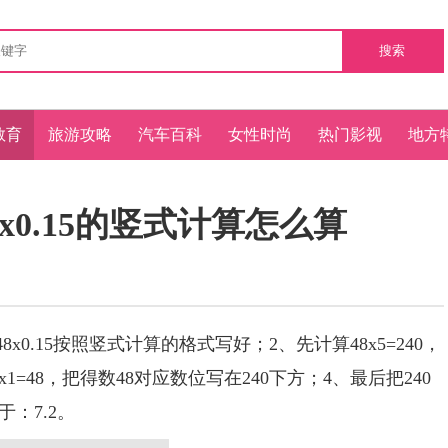
搜索
教育
旅游攻略
汽车百科
女性时尚
热门影视
地方
48x0.15的竖式计算怎么算
x0.15按照竖式计算的格式写好；2、先计算48x5=240，
1=48，把得数48对应数位写在240下方；4、最后把240
：7.2。