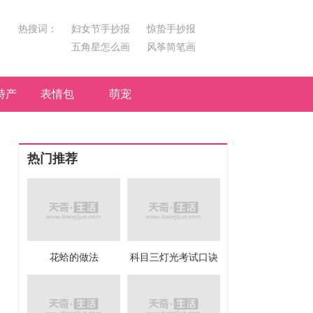
热搜词：
妇女节手抄报
惊蛰手抄报
五角星怎么画
风筝简笔画
汤圆简笔画
荷花
特产
表情包
萌宠
热门推荐
花蛤的做法
科目三灯光考试口诀