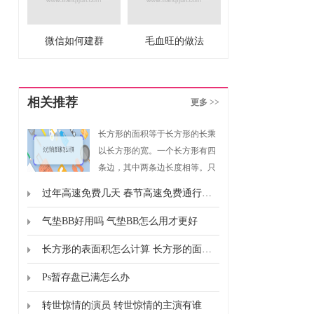
微信如何建群
毛血旺的做法
相关推荐
更多 >>
长方形的面积等于长方形的长乘
以长方形的宽。一个长方形有四
条边，其中两条边长度相等。只
要我们知道长方形的长和宽，就
过年高速免费几天 春节高速免费通行时间
可以求出长方形的面积。同样如
果我们知道长方形的面积和长方
气垫BB好用吗 气垫BB怎么用才更好
形的长，就可以求出长方形的
长方形的表面积怎么计算 长方形的面积怎么计算的
宽。
Ps暂存盘已满怎么办
转世惊情的演员 转世惊情的主演有谁