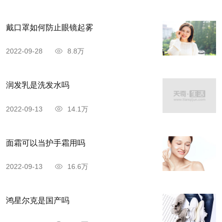
塞毛孔，影响后续护肤品的吸收。可以使用卸妆水
或者卸妆油来卸，一定要卸干净哦!
戴口罩如何防止眼镜起雾
2022-09-28
8.8万
润发乳是洗发水吗
2022-09-13
14.1万
面霜可以当护手霜用吗
2022-09-13
16.6万
鸿星尔克是国产吗