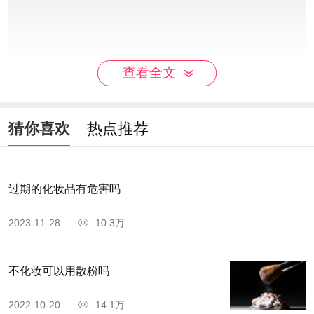
查看全文
猜你喜欢
热点推荐
过期的化妆品有危害吗
使用之后卸妆
2023-11-28
10.3万
气垫bb霜虽然质地比较轻薄，不像粉底液那般
不化妆可以用散粉吗
厚重，但是还是需要卸妆的，毕竟它属于彩妆产
品，如果任由气垫bb霜的成分残留在脸上，容易堵
2022-10-20
14.1万