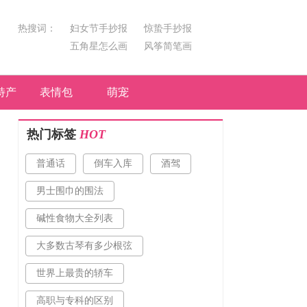
热搜词：
妇女节手抄报
惊蛰手抄报
五角星怎么画
风筝简笔画
汤圆简笔画
荷花
特产
表情包
萌宠
热门标签
HOT
普通话
倒车入库
酒驾
男士围巾的围法
碱性食物大全列表
大多数古琴有多少根弦
世界上最贵的轿车
高职与专科的区别