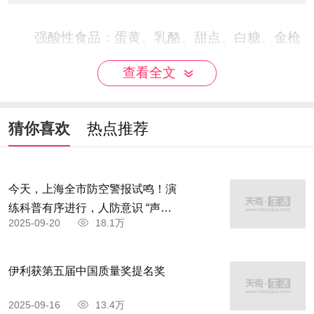
强酸性食品：蛋黄、乳酪、甜点、白糖、金枪
鱼、比目鱼。
查看全文
中酸性食品：火腿、培根、鸡肉、猪肉、鳗
鱼、牛肉、面包、小麦。
猜你喜欢
热点推荐
弱酸性食品：白米、花生、啤酒、海苔、章
鱼、巧克力、空心粉、葱。
今天，上海全市防空警报试鸣！演
练科普有序进行，人防意识 “声入
2025-09-20
18.1万
强碱性食品：葡萄、茶叶、葡萄酒、海带、柑
人心”
橘类、柿子、黄瓜、胡萝卜。
伊利获第五届中国质量奖提名奖
中碱性食品：大豆、蕃茄、香蕉、草莓、蛋
2025-09-16
13.4万
白、梅干、柠檬、菠菜等。