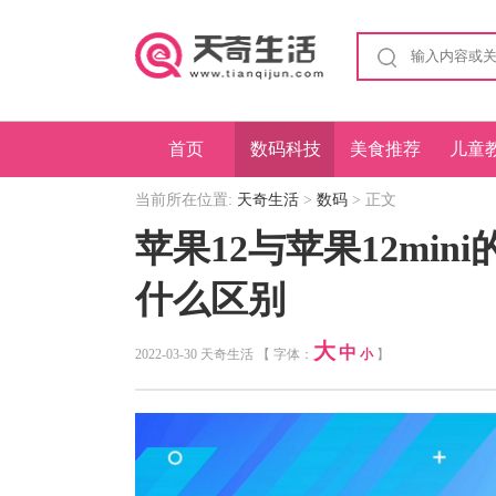
首页
数码科技
美食推荐
儿童
当前所在位置:
天奇生活
>
数码
> 正文
苹果12与苹果12mini
什么区别
大
中
2022-03-30 天奇生活 【 字体：
小
】