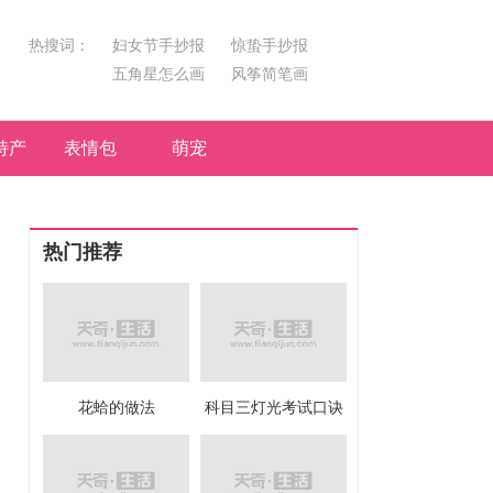
热搜词：
妇女节手抄报
惊蛰手抄报
五角星怎么画
风筝简笔画
汤圆简笔画
荷花
特产
表情包
萌宠
热门推荐
花蛤的做法
科目三灯光考试口诀