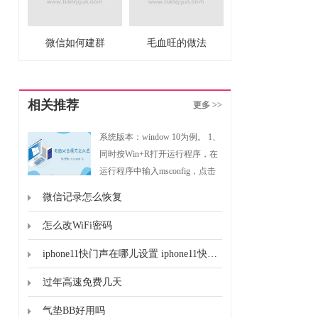
微信如何建群
毛血旺的做法
相关推荐
更多 >>
系统版本：window 10为例。 1、
同时按Win+R打开运行程序，在
运行程序中输入msconfig，点击
确定然后进入系统配置。2、点
微信记录怎么恢复
击引导然后在引导选项勾选安全
引导点击确定。3、点击重新启
怎么改WiFi密码
动，重启后会自动进入安全模
iphone11快门声在哪儿设置 iphone11快门声的设置位置
式。
过年高速免费几天
气垫BB好用吗