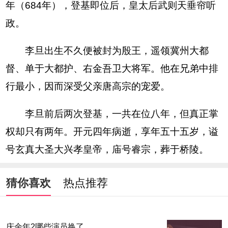
年（684年），登基即位后，皇太后武则天垂帘听
政。
李旦出生不久便被封为殷王，遥领冀州大都
督、单于大都护、右金吾卫大将军。他在兄弟中排
行最小，因而深受父亲唐高宗的宠爱。
李旦前后两次登基，一共在位八年，但真正掌
权却只有两年。开元四年病逝，享年五十五岁，谥
号玄真大圣大兴孝皇帝，庙号睿宗，葬于桥陵。
猜你喜欢
热点推荐
庆余年2哪些演员换了