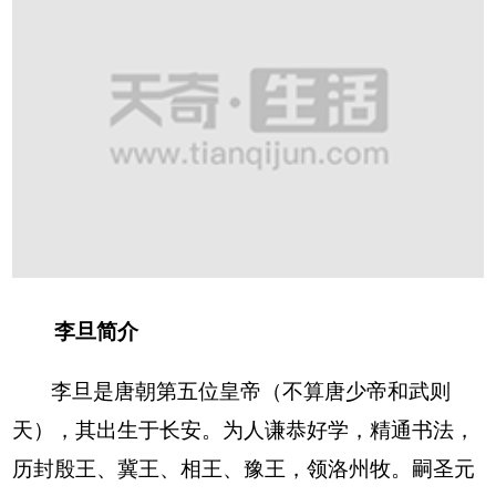
李旦简介
李旦是唐朝第五位皇帝（不算唐少帝和武则
天），其出生于长安。为人谦恭好学，精通书法，
历封殷王、冀王、相王、豫王，领洛州牧。嗣圣元