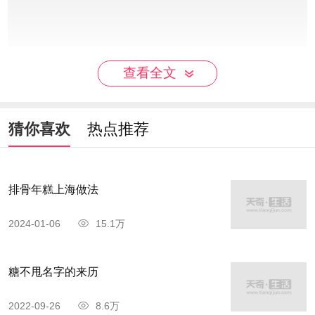
查看全文
关于饵块的故事
旧时昆明习俗，老百姓总爱在家门口支起个炉
猜你喜欢
热点推荐
子，把粑粑放在铁筛子上烤，一边烤一边吃，真是
别有风味。说起这个习俗的由来，又有一段故事。
排骨年糕上海做法
一天清晨，粗糠宝挑着一担山货到昆明去卖。
2024-01-06
15.1万
刚刚走进大东门，就看见城门口站着不少老百姓，
一个个怒气冲天，叫骂之声不绝于耳。有的娃娃躺
糖不甩名字的来历
在妈妈的怀里张着小嘴哇哇直哭，粗糠宝站在旁边
2022-09-26
8.6万
听了一会儿，才明白了事情的原委。原来，昨天晚