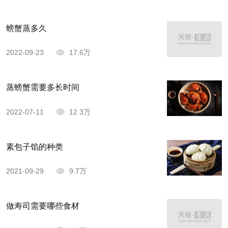
上知府衙门二堂不知什么原因突然起火，知府气得
螃蟹蒸多久
暴跳如雷，认定是大胆刁民故意捣乱。他马上下
令，在昆明六道城门张贴布告，从今天开始，所有
2022-09-23
17.6万
百姓一律不准在家生火做饭。此项禁令有效期三个
月，违者严加惩处，绝不宽容。
蒸螃蟹需要多长时间
2022-07-11
12.3万
粗糠宝向乡亲们招招手，如此这般地嘱咐了一
通，大伙儿顿时乐得眉开眼笑。回去以后，大伙儿
素包子馅的种类
纷纷从家里搬出炉子，在上面烤起粑粑来，一个个
吃得香极了。
2021-09-29
9.7万
知府老爷知道了，急忙出来查看。他揪住一个
做寿司需要哪些食材
老倌吹胡子瞪眼睛。粗糠宝走上前去，冲着知府扮