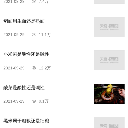
了个鬼脸，“知府大人，布告上禁止在家里生火煮
2021-09-29
7.4万
饭，可没有禁止在家门口烤粑粑吃呀！”知府懊恼不
焖面用生面还是熟面
已，事先怎么就没想到粗糠宝会来这一手呢！
2021-09-29
11.1万
小米粥是酸性还是碱性
2021-09-29
12.2万
酸菜是酸性还是碱性
2021-09-29
9.1万
黑米属于粗粮还是细粮