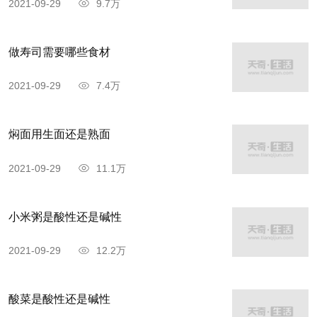
2021-09-29
9.7万
腻口，口感松软，肥而不腻，入口微甜。狮子头一
定要用五花肉制作，肥瘦比例正适合狮子头的需
做寿司需要哪些食材
求，其次一定要用刀把五花肉剁成肉末，做出来的
2021-09-29
7.4万
扬州狮子头是极清淡的，咬上一口能吃到肉圆的鲜
香之味！
焖面用生面还是熟面
黄桥烧饼
2021-09-29
11.1万
小米粥是酸性还是碱性
2021-09-29
12.2万
酸菜是酸性还是碱性