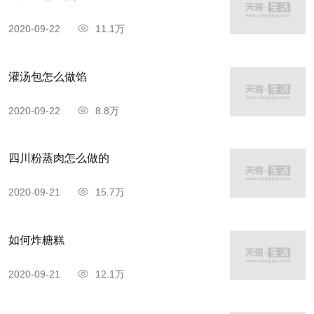
2020-09-22
11.1万
灌汤包怎么做馅
2020-09-22
8.8万
四川粉蒸肉怎么做的
2020-09-21
15.7万
千层油糕是扬州的特色美食，绵软甜嫩，层次
如何炸糖糕
清晰。菱形块的糕点，半透明，糕分64层，层层糖
2020-09-21
12.1万
油相间，非常好吃。千层油糕已有近百年历史，光
绪年间就有了，采用清肥慢长的起酵方法，油、