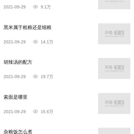
2021-09-29
9.1万
黑米属于粗粮还是细粮
2021-09-29
14.1万
黄桥烧饼就是蟹壳黄烧饼，个头饱满，外酥内
软，多芝麻，厚实多层再夹馅，色泽金黄。黄桥烧
胡辣汤的配方
饼的馅心有咸、甜两种。咸味的有葱油、鲜肉、蟹
粉、虾仁等，甜的有白糖、玫瑰、豆沙、枣泥等品
2021-09-29
19.7万
种。黄桥烧饼现在有圆形的，长形的，方形的，椭
圆形的，斜角形的5种。烧饼出炉，色呈蟹壳红，
索面是哪里
不焦不糊、不油不腻。
2021-09-29
15.6万
千层油糕
杂粮饭怎么煮