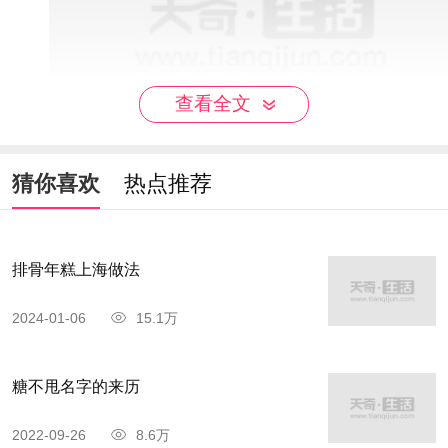
查看全文
猜你喜欢
热点推荐
三丁包子是扬州的特色美食，也是扬州美食中
很受欢迎的一种，用面粉发酵和馅心精细取胜。发
排骨年糕上海做法
面软而带韧，食不粘牙。富春茶社的三丁包子是最
2024-01-06
15.1万
有名的，也是必吃的，所谓“三丁”，即以鸡丁、肉
丁、笋丁制成，鸡丁选用隔年母鸡，肉丁选用五花
糖不甩名字的来历
肋条，笋丁根据季节选用鲜笋。三丁包子馅心的卤
汁松软鲜美，咸中带甜，甜中有脆，油而不腻。
2022-09-26
8.6万