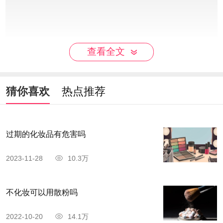
查看全文
猜你喜欢
热点推荐
过期的化妆品有危害吗
2023-11-28
10.3万
4.气垫BB涂在脸上，自然遮盖脸部细小毛孔及
皱纹，而且普通的BB霜抹在脸上容易不均匀而造成
不化妆可以用散粉吗
整体的妆容不均。
2022-10-20
14.1万